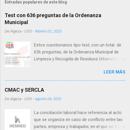
Entradas populares de este blog
Test con 636 preguntas de la Ordenanza
Municipal
De
Algesa - USO
-
febrero 02, 2025
Estos cuestionarios tipo test, con un total de
636 preguntas, de la Ordenanza Municipal de
Limpieza y Recogida de Residuos Urbanos para
la ciudad de Algeciras, es una ayuda al estudio
LEER MÁS
que la sección sindical de USO en Algesa pone
a disposición de sus afiliados . Aunque las
respuestas son correctas, cabe la posibilidad
CMAC y SERCLA
de que alguna de ellas pueda tener una errata,
De
Algesa - USO
-
agosto 04, 2020
por lo que aconsejamos, se cotejen con el
temario y así también afianzar los
La conciliación laboral hace referencia al acto
conocimientos. Para acceder al cuestionario,
que se organiza en caso de conflicto entre las
hay que pedir acceso una vez que pinchéis en
partes, empresa y trabajador, en el que se trata
el enlace. Cuestionario 200 preguntas tipo test