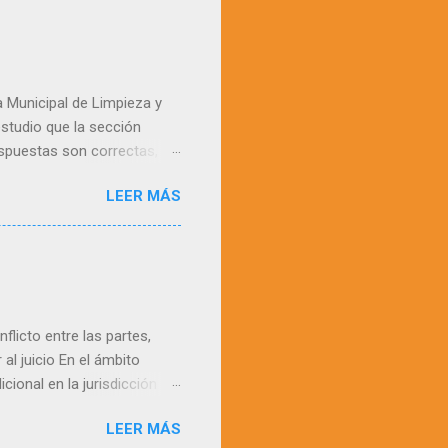
a Municipal de Limpieza y
studio que la sección
espuestas son correctas,
 aconsejamos, se cotejen
LEER MÁS
tionario, hay que pedir
st Cuestionario 436
flicto entre las partes,
 al juicio En el ámbito
icional en la jurisdicción
ntes de que una de ellas
LEER MÁS
 actualmente por los arts.