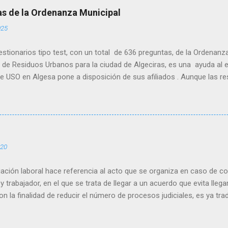
as de la Ordenanza Municipal
025
stionarios tipo test, con un total de 636 preguntas, de la Ordenanz
de Residuos Urbanos para la ciudad de Algeciras, es una ayuda al e
de USO en Algesa pone a disposición de sus afiliados . Aunque las r
osibilidad de que alguna de ellas pueda tener una errata, por lo que
mario y así también afianzar los conocimientos. Para acceder al cues
a vez que pinchéis en el enlace. Cuestionario 200 preguntas tipo te
 estructuradas por títulos
020
iación laboral hace referencia al acto que se organiza en caso de con
 trabajador, en el que se trata de llegar a un acuerdo que evita llegar
con la finalidad de reducir el número de procesos judiciales, es ya trad
spañola la exigencia de un intento de conciliación entre las partes a
 interponer su demanda. La conciliación obligatoria previa se regula