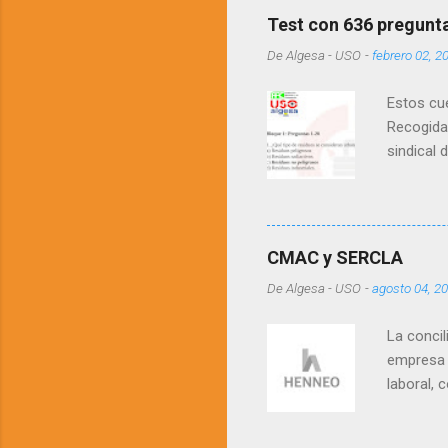
Test con 636 pregunt
De
Algesa - USO
-
febrero 02, 2
Estos cue
Recogida 
sindical 
cabe la p
con el te
acceso un
preguntas
CMAC y SERCLA
De
Algesa - USO
-
agosto 04, 2
La concil
empresa y
laboral, 
laboral e
proceda a