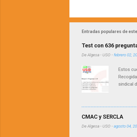
Entradas populares de este
Test con 636 pregunt
De
Algesa - USO
-
febrero 02, 2
Estos cue
Recogida 
sindical 
cabe la p
con el te
acceso un
preguntas
CMAC y SERCLA
De
Algesa - USO
-
agosto 04, 2