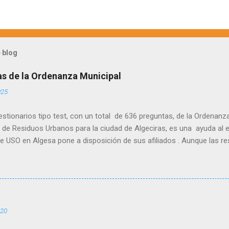
 blog
as de la Ordenanza Municipal
025
stionarios tipo test, con un total de 636 preguntas, de la Ordenanz
de Residuos Urbanos para la ciudad de Algeciras, es una ayuda al e
de USO en Algesa pone a disposición de sus afiliados . Aunque las r
osibilidad de que alguna de ellas pueda tener una errata, por lo que
mario y así también afianzar los conocimientos. Para acceder al cues
a vez que pinchéis en el enlace. Cuestionario 200 preguntas tipo te
 estructuradas por títulos
020