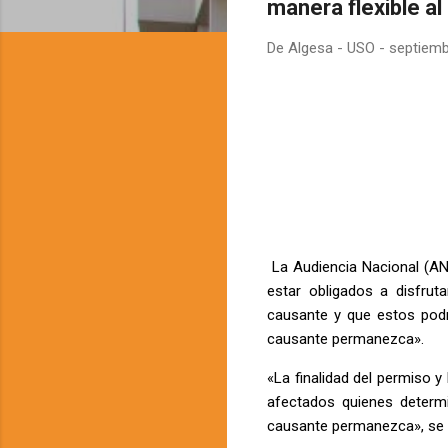
manera flexible al
De
Algesa - USO
-
septiemb
La Audiencia Nacional (A
estar obligados a disfrut
causante y que estos podr
causante permanezca».
«La finalidad del permiso y
afectados quienes determi
causante permanezca», se i