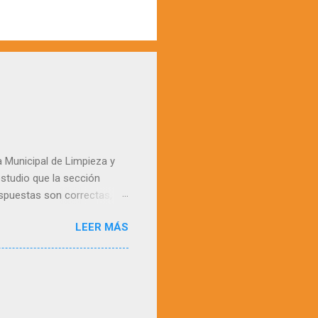
a Municipal de Limpieza y
studio que la sección
espuestas son correctas,
 aconsejamos, se cotejen
LEER MÁS
tionario, hay que pedir
st Cuestionario 436