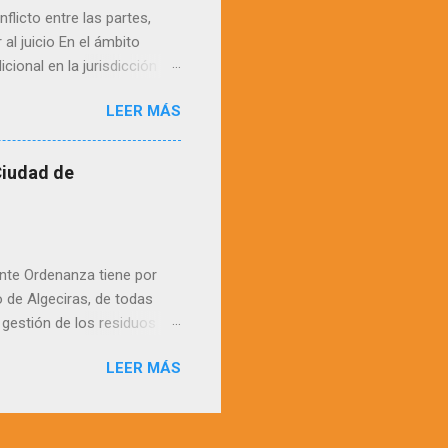
flicto entre las partes,
 al juicio En el ámbito
icional en la jurisdicción
ntes de que una de ellas
LEER MÁS
 actualmente por los arts.
ts. 4 a 11 del Real Decreto
 asumió parte de las
Ciudad de
os individuales de cada
ución de de Conflictos
nte Ordenanza tiene por
 de Algeciras, de todas
a gestión de los residuos
iclaje de los residuos, en
LEER MÁS
o urbano. d) Favorecer,
iencias, campañas y
con la naturaleza y el
estinados a la gestión de