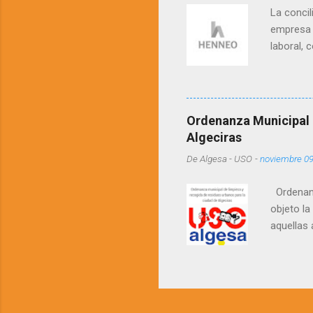
La concil
empresa y
laboral, 
laboral e
proceda a
63 a 68 d
2756/1979
Ordenanza Municipal 
funcione
Algeciras
persona t
De
Algesa - USO
-
noviembre 09
Laborales
Ordenanz
objeto la
aquellas 
urbanos. 
orden a c
fomentar,
actividad
medio amb