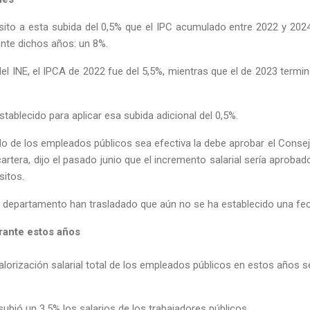
ito a esta subida del 0,5% que el IPC acumulado entre 2022 y 2024
rante dichos años: un 8%.
l INE, el IPCA de 2022 fue del 5,5%, mientras que el de 2023 termin
establecido para aplicar esa subida adicional del 0,5%.
do de los empleados públicos sea efectiva la debe aprobar el Conse
cartera, dijo el pasado junio que el incremento salarial sería aprob
sitos.
 departamento han trasladado que aún no se ha establecido una fec
urante estos años
valorización salarial total de los empleados públicos en estos años s
subió un 3,5% los salarios de los trabajadores públicos.