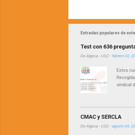
Entradas populares de este
Test con 636 pregunt
De
Algesa - USO
-
febrero 02, 2
Estos cue
Recogida 
sindical 
cabe la p
con el te
acceso un
preguntas
CMAC y SERCLA
De
Algesa - USO
-
agosto 04, 2