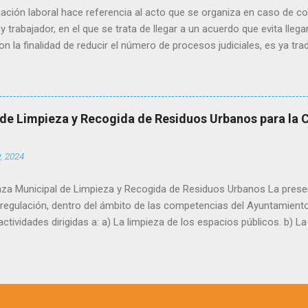
iación laboral hace referencia al acto que se organiza en caso de con
 trabajador, en el que se trata de llegar a un acuerdo que evita llegar
con la finalidad de reducir el número de procesos judiciales, es ya trad
spañola la exigencia de un intento de conciliación entre las partes a
 interponer su demanda. La conciliación obligatoria previa se regula
e la Ley 36/2011, de 10 de octubre, de jurisdicción social y por los ar
 por el que el CMAC (Centro de Mediación, Arbitraje y Conciliación)
de Limpieza y Recogida de Residuos Urbanos para la 
s que tiene encomendadas. El CMAC se encarga de gestionar los cas
rabajadora, mientras que el SERCLA (Servicio Extrajudicial de Resol
, 2024
) se dedica a l...
a Municipal de Limpieza y Recogida de Residuos Urbanos La prese
 regulación, dentro del ámbito de las competencias del Ayuntamiento
actividades dirigidas a: a) La limpieza de los espacios públicos. b) L
c) Fomentar actitudes encaminadas a la reducción, reutilización y rec
onseguir las adecuadas condiciones de salubridad, pulcritud y ornat
 la recogida selectiva en origen de los residuos con cuantas exper
es que se consideren oportunas. e) Potenciar actitudes respetuosas 
iente. f) El control y seguimiento de los sistemas y equipamiento d