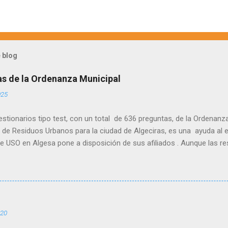
 blog
as de la Ordenanza Municipal
025
stionarios tipo test, con un total de 636 preguntas, de la Ordenanz
de Residuos Urbanos para la ciudad de Algeciras, es una ayuda al e
de USO en Algesa pone a disposición de sus afiliados . Aunque las r
osibilidad de que alguna de ellas pueda tener una errata, por lo que
mario y así también afianzar los conocimientos. Para acceder al cues
a vez que pinchéis en el enlace. Cuestionario 200 preguntas tipo te
 estructuradas por títulos
020