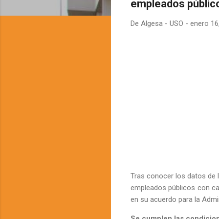
empleados público
De
Algesa - USO
-
enero 16
Tras conocer
los datos de l
empleados públicos con car
en su
acuerdo
para la Admin
Se cumplen las condicio