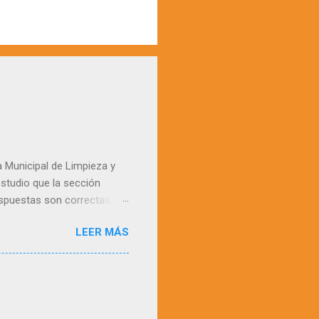
a Municipal de Limpieza y
studio que la sección
espuestas son correctas,
 aconsejamos, se cotejen
LEER MÁS
tionario, hay que pedir
st Cuestionario 436